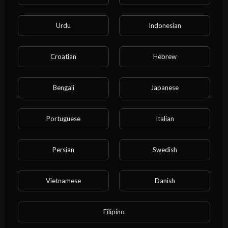
Urdu
Indonesian
1:57:13
Croatian
Hebrew
Хф Чистилище
NEON
Bengali
Japanese
29 Просмотры
·
1 год тому назад
Portuguese
Italian
Persian
Swedish
Vietnamese
Danish
Filipino
8:29