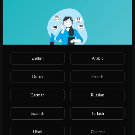
English
Arabic
17:32
Dutch
French
Lyubovq_smertq_i_roboty_1_sezon_-_1_seriya_(anwap
Dream31
53 Просмотры
·
1 год тому назад
German
Russian
Spanish
Turkish
Hindi
Chinese