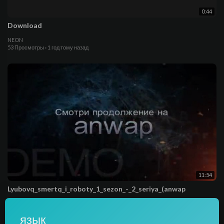
0:44
Download
NEON
53 Просмотры
·
1 год тому назад
11:54
Lyubovq_smertq_i_roboty_1_sezon_-_2_seriya_(anwap
Dream31
66 Просмотры
·
1 год тому назад
язык