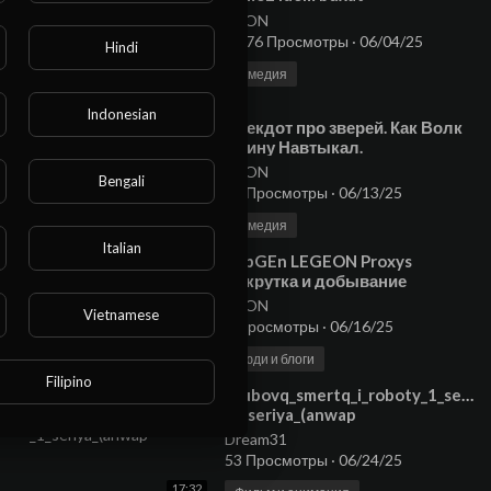
NEON
7,876 Просмотры
·
06/04/25
Hindi
комедия
1:31
Indonesian
⁣Анекдот про зверей. Как Волк
Свину Навтыкал.
Мультанекдот
NEON
Bengali
19 Просмотры
·
06/13/25
4:55
комедия
Italian
⁣TopGEn LEGEON Proxys
Накрутка и добывание
NEON
Vietnamese
0 Просмотры
·
06/16/25
28:40
Люди и блоги
Filipino
⁣Lyubovq_smertq_i_roboty_1_sezon
_1_seriya_(anwap
Dream31
53 Просмотры
·
06/24/25
17:32