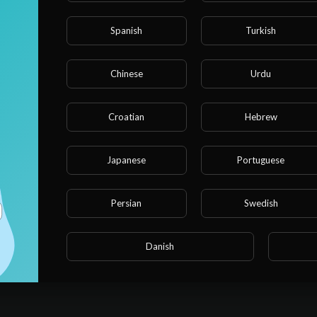
Spanish
Turkish
Сортировать По
sort
Chinese
Urdu
Публиковать
Croatian
Hebrew
Japanese
Portuguese
Persian
Swedish
Danish