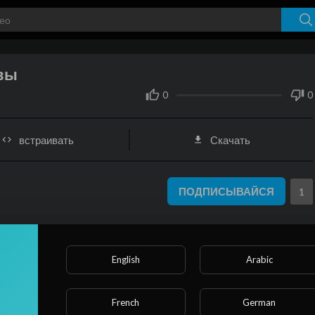
овы
KaqX4I_01_d3527a4eef131b1f1f6bde0f1a66b2b9_video_240p_converted.mp4
0
0
встраивать
Скачать
ПОДПИСЫВАЙСЯ
1
English
Arabic
French
German
Показать больше