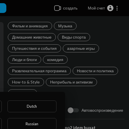
создать
Мой счет
Фильм и анимация
Музыка
Домашние животные
Виды спорта
Путешествия и события
азартные игры
Люди и блоги
комедия
Развлекательная программа
Новости и политика
How-to & Style
Неприбыль и активизм
Видеоигры
Dutch
Автовоспроизведение
Следующий
Russian
⁣kamo2 idem buxat