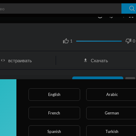
00:00
1.00x
240p
10
1
0
встраивать
Скачать
ПОДПИСЫВАЙСЯ
1
English
Arabic
French
German
Показать больше
Spanish
Turkish