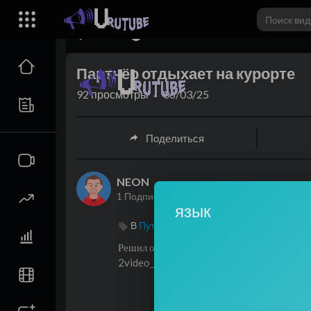
00:00
Партнёр отдыхает на курорте
92
просмотры
·
06/03/25
Поделиться
NEON
1 Подписчики
язык
В
Путешествия и события
Решил отдохнуть от нагрузок в интернете.
⁣2video_2025-05-26_16-01-09