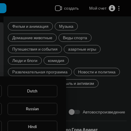
создать
Мой счет
Фильм и анимация
Музыка
Домашние животные
Виды спорта
Путешествия и события
азартные игры
Люди и блоги
комедия
Развлекательная программа
Новости и политика
How-to & Style
Неприбыль и активизм
Dutch
Видеоигры
Russian
Автовоспроизведение
Следующий
Hindi
⁣kamo Гора Арарат