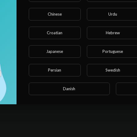
Chinese
Urdu
Сортировать По
sort
Croatian
Hebrew
Публиковать
Japanese
Portuguese
Persian
Swedish
Danish