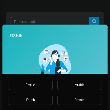
язык
категории
Фильм и анимация
Музыка
Домашние животные
Виды спорта
Путешествия и события
азартные игры
Люди и блоги
комедия
English
Arabic
Развлекательная программа
Новости и политика
Dutch
French
How-to & Style
Неприбыль и активизм