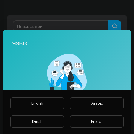
язык
категории
Фильм и анимация
Музыка
Домашние животные
Виды спорта
Путешествия и события
азартные игры
Люди и блоги
комедия
English
Arabic
Развлекательная программа
Новости и политика
Dutch
French
How-to & Style
Неприбыль и активизм