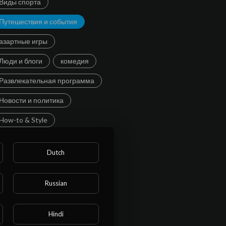
Виды спорта
Путешествия и события
азартные игры
Люди и блоги
комедия
Развлекательная программа
Новости и политика
How-to & Style
Неприбыль и активизм
Dutch
Видеоигры
Russian
амый популярный
Hindi