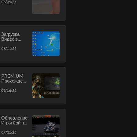
06/05/25
Загрузка
Видео в
ТикТок
06/11/25
PREMIUM
Прохождени
е AVALAR
Качаемся и
06/16/25
потом всех
валяем.
Обновление
Игры бой на
Paladin8 (1
бой после
07/01/25